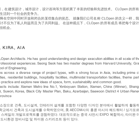
是一家设计公司，在建筑设计，城市设计，设计咨询等方面积累了丰富的经验和先进技术。 CLOpen 
生活到一个社会的竞争力。
于解释在空间中同时开放和闭合的某些集合的状态。 就像我们公司名称 CLOpen 的含义一样
计不仅为了私人利益而且为了共同利益。 在这种观点下，CLOpen 的所有成员 将把每个设
佳机会。​
 KIRA, AIA
CLOpen Architects.
He has good understanding and design execution abilities in all scale of th
l professional experiences. Seong Seok has two master degrees from Harvard University, Gr
ol of Engineering.
s across a diverse range of project types, with a strong focus in Asia, including prime cl
ties, residential buildings, hospitality facilities, multimodal transportation facilities, them
to practice and explore new ideas of space, form, sustainability and common good.
ects include: Xiamen Metro line No.1, Yonboyuen Station, Xiamen, China (Winner), Shangr
Suwon, Korea, Black City Master Plan, Baku, Azerbaijan, Saewoon District 4 Urban Renewa
province
장으로 건축, 도시설계, 인테리어 설계를 포함한 다양한 디자인 분야에서 활발하게 활동하
교에서 건축과 도시설계를 수학하였으며, 美 AECOM사의 홍콩 아시아 헤드쿼터 / 싱가포르 
 스케일의 개발프로젝트를 경험하였다. 대표작으로는 중국 샤먼시 EXPO 복합역사, 타이완
 도시환경 정비사업 및 하이원 스키리조트 등이 있다.