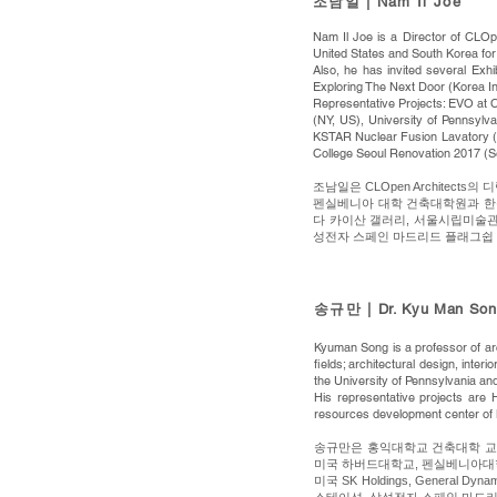
조남일 | Nam Il Joe
Nam Il Joe is a Director of CLOpe
United States and South Korea for
Also, he has invited several Exh
Exploring The Next Door (Korea Inst
Representative Projects: EVO at 
(NY, US), University of Pennsyl
KSTAR Nuclear Fusion Lavatory (D
College Seoul Renovation 2017 (S
조남일은 CLOpen Architec
펜실베니아 대학 건축대학원과 한동대학
다 카이산 갤러리, 서울시립미술관,
성전자 스페인 마드리드 플래그쉽 스토
송규만 |
Dr. Kyu Man Song
Kyuman Song is a professor of arc
fields; architectural design, int
the University of Pennsylvania a
His representative projects are
resources development center of
송규만은 홍익대학교 건축대학 교수이며
미국 하버드대학교, 펜실베니아대
미국 SK Holdings, General D