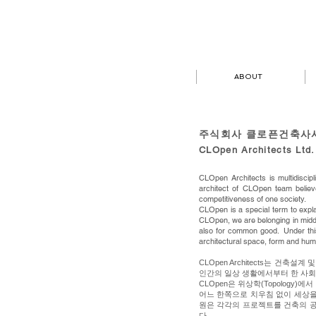
ABOUT
주식회사 클로픈건축사
CLOpen Architects Ltd.
CLOpen Architects is multidiscipl
architect of CLOpen team believ
competitiveness of one society.
CLOpen is a special term to expla
CLOpen, we are belonging in middle
also for common good. Under this
architectural space, form and huma
CLOpen Architects는 건
인간의 일상 생활에서부터 한 사회
CLOpen은 위상학(Topology
어느 한쪽으로 치우침 없이 세상을
원은 각각의 프로젝트를 건축의 
다.