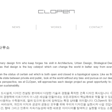
NEWS
WORKS
CONTACT
사무소
inary design firm who keep forges his skill in Architecture, Urban Design, Strategical De
es that design is the key catalyst which can change the world in better way from every
in the status of certain set which is both open and closed in a topological space. Like a
 state between private and public, look at the world without any bias and pursue on our desig
 perspective, we at CLOpen, will approaches each design project as great opportunity to 
n sustainability.
축설계 및 도시설계, 디자인 컨설팅 분야에서 다양한 기술과 경험을 축적한 건축 디자인 회사입니다.
의 경쟁력에 이르기까지 더 나은 세상을 만들어내는 모든과정에서 핵심촉매로 역할 할 수 있
)에서 사용하는 수학용어로, 열려 있으며 동시에 닫혀있는 특정 상태를 의미합니다. CLOpen의
 바라보며, 개인의 이익과 공공의 공동선 모두를 위해 우리의 디자인을 실현시켜 나갈 것입니다.
공간, 형태 그리고 인류의 지속가능성에 대한 새로운 아이디어를 탐색하고 실현할 수있는 소