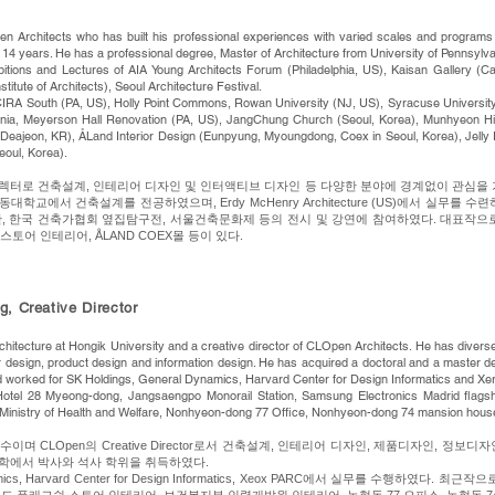
n Architects who has built his professional experiences with varied scales and programs of
 14 years. He has a professional degree, Master of Architecture from University of Pennsylva
ibitions and Lectures of AIA Young Architects Forum (Philadelphia, US), Kaisan Gallery (C
itute of Architects), Seoul Architecture Festival.
CIRA South (PA, US), Holly Point Commons, Rowan University (NJ, US), Syracuse University,
vania, Meyerson Hall Renovation (PA, US), JangChung Church (Seoul, Korea), Munhyeon Hi
eajeon, KR), ÅLand Interior Design (Eunpyung, Myoungdong, Coex in Seoul, Korea), Jelly F
eoul, Korea).
ts의 디렉터로 건축설계, 인테리어 디자인 및 인터액티브 디자인 등 다양한 분야에 경계없이 관심
교에서 건축설계를 전공하였으며, Erdy McHenry Architecture (US)에서 실무를 수련
 한국 건축가협회 옆집탐구전, 서울건축문화제 등의 전시 및 강연에 참여하였다. 대표작으로는 EV
어 인테리어, ÅLAND COEX몰 등이 있다.​
, Creative Director
hitecture at Hongik University and a creative director of CLOpen Architects. He has diverse
erior design, product design and information design. He has acquired a doctoral and a master
nd worked for SK Holdings, General Dynamics, Harvard Center for Design Informatics and X
 Hotel 28 Myeong-dong, Jangsaengpo Monorail Station, Samsung Electronics Madrid flagsh
 Ministry of Health and Welfare, Nonhyeon-dong 77 Office, Nonhyeon-dong 74 mansion hous
 CLOpen의 Creative Director로서 건축설계, 인테리어 디자인, 제품디자인, 정보
학에서 박사와 석사 학위을 취득하였다.
ynamics, Harvard Center for Design Informatics, Xeox PARC에서 실무를 수행하였다.